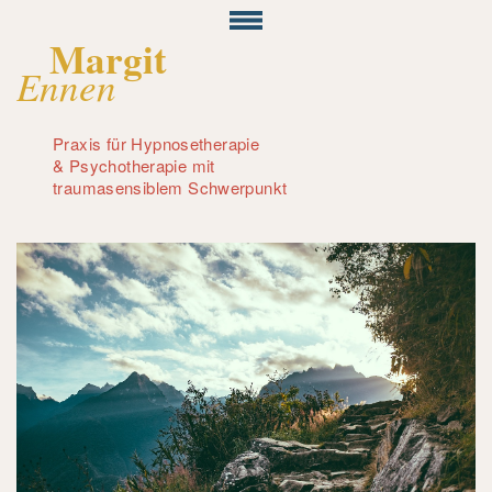
Margit
Ennen
Praxis für Hypnosetherapie
& Psychotherapie mit
traumasensiblem Schwerpunkt